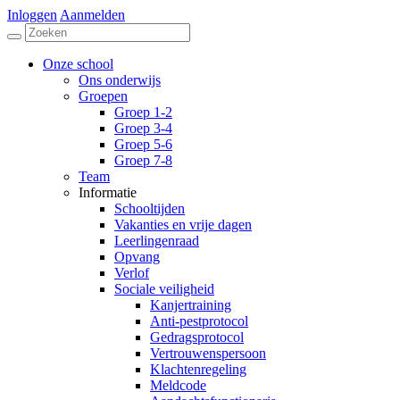
Inloggen
Aanmelden
Onze school
Ons onderwijs
Groepen
Groep 1-2
Groep 3-4
Groep 5-6
Groep 7-8
Team
Informatie
Schooltijden
Vakanties en vrije dagen
Leerlingenraad
Opvang
Verlof
Sociale veiligheid
Kanjertraining
Anti-pestprotocol
Gedragsprotocol
Vertrouwenspersoon
Klachtenregeling
Meldcode