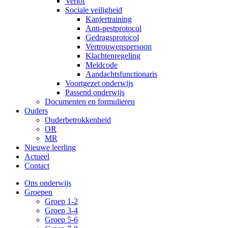
Verlof
Sociale veiligheid
Kanjertraining
Anti-pestprotocol
Gedragsprotocol
Vertrouwenspersoon
Klachtenregeling
Meldcode
Aandachtsfunctionaris
Voortgezet onderwijs
Passend onderwijs
Documenten en formulieren
Ouders
Ouderbetrokkenheid
OR
MR
Nieuwe leerling
Actueel
Contact
Ons onderwijs
Groepen
Groep 1-2
Groep 3-4
Groep 5-6