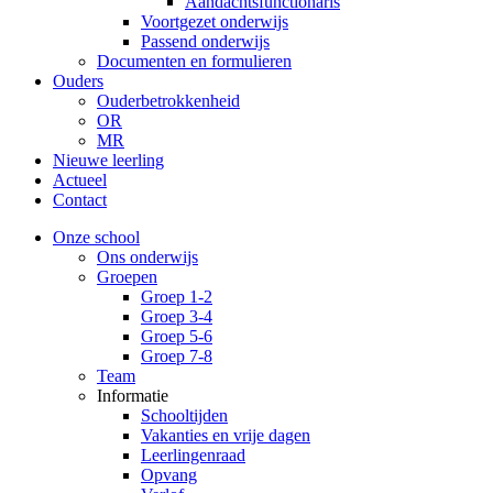
Aandachtsfunctionaris
Voortgezet onderwijs
Passend onderwijs
Documenten en formulieren
Ouders
Ouderbetrokkenheid
OR
MR
Nieuwe leerling
Actueel
Contact
Onze school
Ons onderwijs
Groepen
Groep 1-2
Groep 3-4
Groep 5-6
Groep 7-8
Team
Informatie
Schooltijden
Vakanties en vrije dagen
Leerlingenraad
Opvang