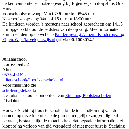
maken van buitenschoolse opvang bij Eigen-wijs in dorpshuis Ons
Huis.
Voorschoolse opvang: Van 07:30 uur tot 08:45 uur
Naschoolse opvang: Van 14.15 uur tot 18:00 uur.
De kinderen worden 's morgens naar school gebracht en om 14.15
uur opgehaald door de leidsters van de opvang. Meer informatie
kunt u vinden op de website
Kinderopvang Almen - Kinderopvang
Eigen-Wijs (kdveigen-wijs.nl)
of via 06-16030542.
Julianaschool
Dorpsstraat 32
Almen
0575-431622
julianaschool@poolsterscholen.nl
Voor meer info zie
scholenopdekaart.nl
De Julianaschool is onderdeel van
Stichting Poolsterscholen
Disclaimer
Hoewel Stichting Poolsterscholen bij de totstandkoming van de
content op deze internetsite de grootst mogelijke zorgvuldigheid
betracht, bestaat altijd de mogelijkheid dat bepaalde informatie niet
klopt of na verloop van tijd verouderd of niet meer juist is. Stichting