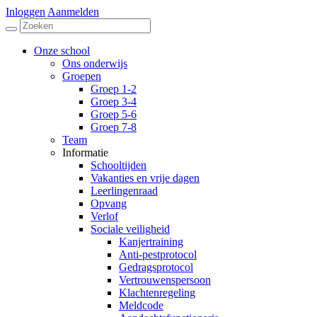
Inloggen
Aanmelden
Onze school
Ons onderwijs
Groepen
Groep 1-2
Groep 3-4
Groep 5-6
Groep 7-8
Team
Informatie
Schooltijden
Vakanties en vrije dagen
Leerlingenraad
Opvang
Verlof
Sociale veiligheid
Kanjertraining
Anti-pestprotocol
Gedragsprotocol
Vertrouwenspersoon
Klachtenregeling
Meldcode