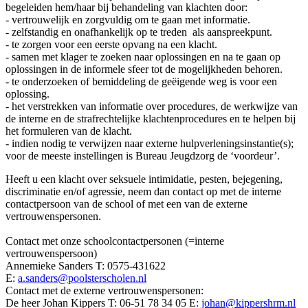
begeleiden hem/haar bij behandeling van klachten door:
- vertrouwelijk en zorgvuldig om te gaan met informatie.
- zelfstandig en onafhankelijk op te treden als aanspreekpunt.
- te zorgen voor een eerste opvang na een klacht.
- samen met klager te zoeken naar oplossingen en na te gaan op
oplossingen in de informele sfeer tot de mogelijkheden behoren.
- te onderzoeken of bemiddeling de geëigende weg is voor een
oplossing.
- het verstrekken van informatie over procedures, de werkwijze van
de interne en de strafrechtelijke klachtenprocedures en te helpen bij
het formuleren van de klacht.
- indien nodig te verwijzen naar externe hulpverleningsinstantie(s);
voor de meeste instellingen is Bureau Jeugdzorg de ‘voordeur’.
Heeft u een klacht over seksuele intimidatie, pesten, bejegening,
discriminatie en/of agressie, neem dan contact op met de interne
contactpersoon van de school of met een van de externe
vertrouwenspersonen.
Contact met onze schoolcontactpersonen (=interne
vertrouwenspersoon)
Annemieke Sanders T: 0575-431622
E:
a.sanders@poolsterscholen.nl
Contact met de externe vertrouwenspersonen:
De heer Johan Kippers T: 06-51 78 34 05 E:
johan@kippershrm.nl