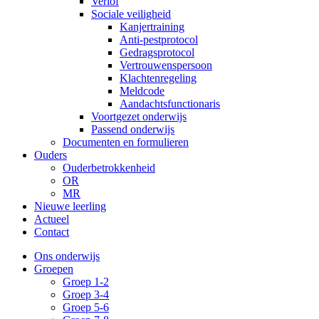
Verlof
Sociale veiligheid
Kanjertraining
Anti-pestprotocol
Gedragsprotocol
Vertrouwenspersoon
Klachtenregeling
Meldcode
Aandachtsfunctionaris
Voortgezet onderwijs
Passend onderwijs
Documenten en formulieren
Ouders
Ouderbetrokkenheid
OR
MR
Nieuwe leerling
Actueel
Contact
Ons onderwijs
Groepen
Groep 1-2
Groep 3-4
Groep 5-6