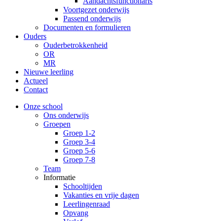
Aandachtsfunctionaris
Voortgezet onderwijs
Passend onderwijs
Documenten en formulieren
Ouders
Ouderbetrokkenheid
OR
MR
Nieuwe leerling
Actueel
Contact
Onze school
Ons onderwijs
Groepen
Groep 1-2
Groep 3-4
Groep 5-6
Groep 7-8
Team
Informatie
Schooltijden
Vakanties en vrije dagen
Leerlingenraad
Opvang